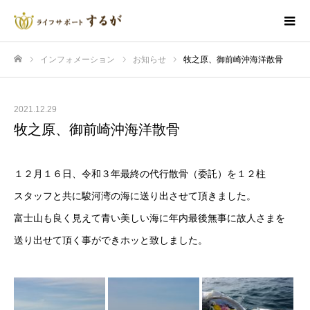
インフォメーション
お知らせ
牧之原、御前崎沖海洋散骨
ホーム
2021.12.29
牧之原、御前崎沖海洋散骨
１２月１６日、令和３年最終の代行散骨（委託）を１２柱
スタッフと共に駿河湾の海に送り出させて頂きました。
富士山も良く見えて青い美しい海に年内最後無事に故人さまを
送り出せて頂く事ができホッと致しました。