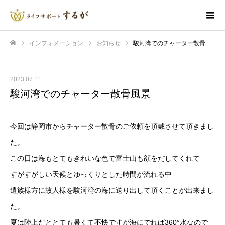
インフォメーション
お知らせ
駿河湾でのチャーター散骨風景
ホーム
2023.07.11
駿河湾でのチャーター散骨風景
今回は静岡市からチャーター散骨のご依頼を頂戴させて頂きまし
た。
この日は海もとてもきれいな色で富士山も顔をだしてくれて
すがすがしい天候とゆっくりとした時間が流れる中
遺族様方に故人様を駿河湾の海に送り出して頂くことが出来まし
た。
夏は陸上だととても暑くて不快ですが海にでれば360°水なので