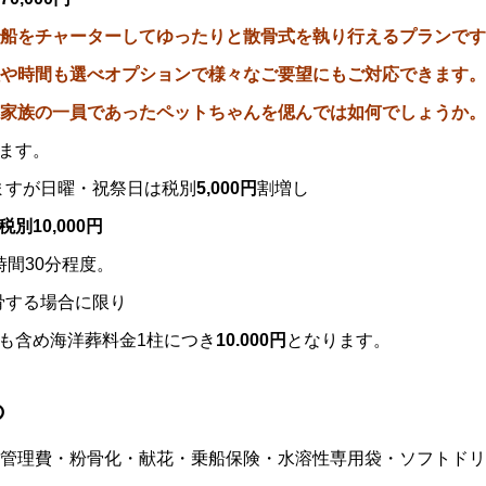
船をチャーターしてゆったりと散骨式を執り行えるプランです
や時間も選べオプションで様々なご要望にもご対応できます。
家族の一員であったペットちゃんを偲んでは如何でしょうか。
ます。
ますが日曜・祝祭日は税別
5,000円
割増し
税別10,000円
時間30分程度。
骨する場合に限り
も含め海洋葬料金1柱につき
10.000円
となります。
の
管理費・粉骨化・献花・乗船保険・水溶性専用袋・ソフトドリ