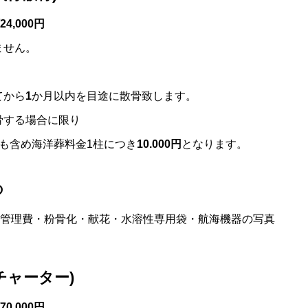
,000円
ません。
てから
1
か月以内を目途に散骨致します。
骨する場合に限り
も含め海洋葬料金1柱につき
10.000円
となります。
の
管理費・粉骨化・献花・水溶性専用袋・航海機器の写真
チャーター)
,000円