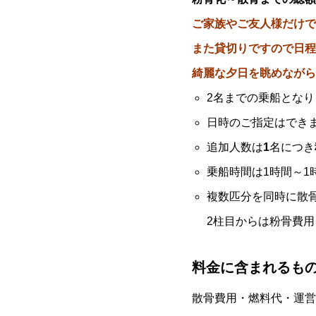
ご家族やご友人様だけで
また貸切りですので日程
綺麗な夕日を眺めながら
2名までの乗船となり
日時のご指定はでき
追加人数は
1
名につき
乗船時間は1時間～1
複数匹分を同時に散
2柱目からは粉骨費用
料金に含まれるも
散骨費用・燃料代・運営